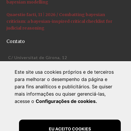
bayesian modelling
Quaestio facti, 11 | 2026 / Combatting bayesian
criticism: a bayesian-inspired critical checklist for
judicial reasoning
Contato
C/ Universitat de Girona, 12
+34 972 41 95 34
Este site usa cookies próprios e de terceiros
quaestiofacti@udg.edu
para melhorar o desempenho da página e
www.quaestiofacti.com
para fins analíticos e publicitários. Se quiser
mais informações ou quiser gerenciá-las,
acesse o
Configurações de cookies.
EU ACEITO COOKIES
Quaestio facti
© 2026 Todos os direitos reservados |
Aviso legal
|
Política