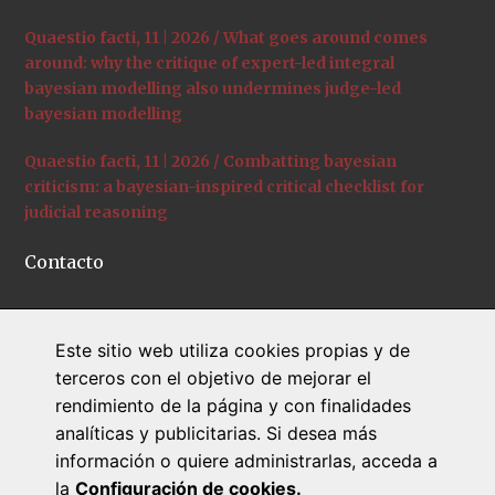
Quaestio facti, 11 | 2026 / What goes around comes
around: why the critique of expert-led integral
bayesian modelling also undermines judge-led
bayesian modelling
Quaestio facti, 11 | 2026 / Combatting bayesian
criticism: a bayesian-inspired critical checklist for
judicial reasoning
Contacto
C/ Universitat de Girona, 12
Este sitio web utiliza cookies propias y de
+34 972 41 95 34
terceros con el objetivo de mejorar el
quaestiofacti@udg.edu
rendimiento de la página y con finalidades
www.quaestiofacti.com
analíticas y publicitarias. Si desea más
información o quiere administrarlas, acceda a
la
Configuración de cookies.