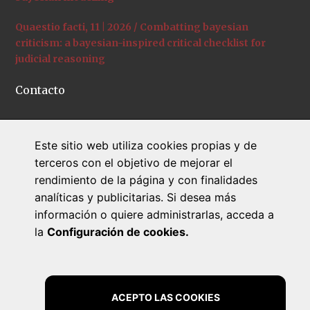
Quaestio facti, 11 | 2026 / Combatting bayesian
criticism: a bayesian-inspired critical checklist for
judicial reasoning
Contacto
C/ Universitat de Girona, 12
Este sitio web utiliza cookies propias y de
+34 972 41 95 34
terceros con el objetivo de mejorar el
quaestiofacti@udg.edu
rendimiento de la página y con finalidades
www.quaestiofacti.com
analíticas y publicitarias. Si desea más
información o quiere administrarlas, acceda a
la
Configuración de cookies.
ACEPTO LAS COOKIES
Quaestio facti
© 2026 Todos los derechos reservados |
Aviso legal
|