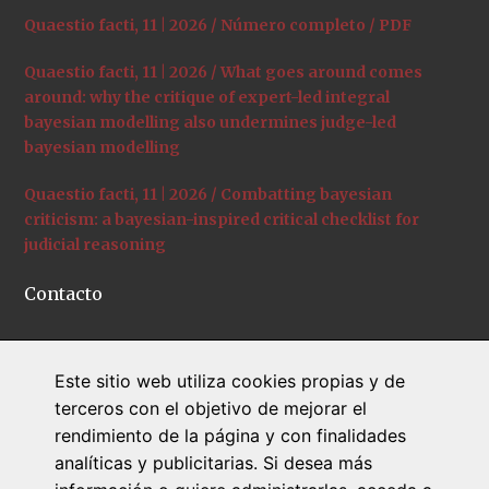
Quaestio facti, 11 | 2026 / Número completo / PDF
Quaestio facti, 11 | 2026 / What goes around comes
around: why the critique of expert-led integral
bayesian modelling also undermines judge-led
bayesian modelling
Quaestio facti, 11 | 2026 / Combatting bayesian
criticism: a bayesian-inspired critical checklist for
judicial reasoning
Contacto
C/ Universitat de Girona, 12
Este sitio web utiliza cookies propias y de
+34 972 41 95 34
terceros con el objetivo de mejorar el
quaestiofacti@udg.edu
rendimiento de la página y con finalidades
www.quaestiofacti.com
analíticas y publicitarias. Si desea más