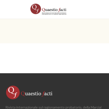
Rivista internazionale sul ragionamento probatorio, della Marcial