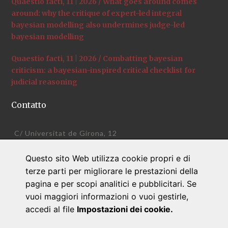
Quaestio facti, 11 | 2026 / What goes around comes
around: why the critique of expert-led integral
bayesian modelling also undermines judge-led
bayesian modelling
Quaestio facti, 11 | 2026 / Combatting bayesian
criticism: a bayesian-inspired critical checklist for
judicial reasoning
Contatto
C/ Universitat de Girona, 12
+34 972 41 95 34
Questo sito Web utilizza cookie propri e di
quaestiofacti@udg.edu
terze parti per migliorare le prestazioni della
www.quaestiofacti.com
pagina e per scopi analitici e pubblicitari. Se
vuoi maggiori informazioni o vuoi gestirle,
accedi al file
Impostazioni dei cookie.