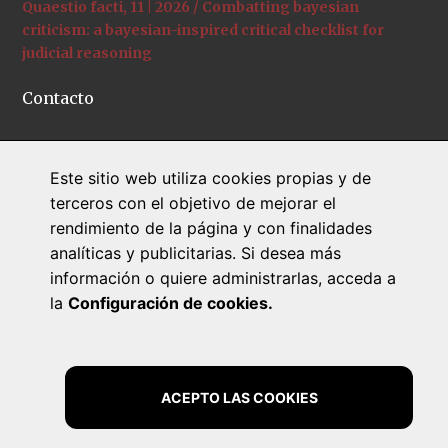
Quaestio facti, 11 | 2026 / Combatting bayesian
criticism: a bayesian-inspired critical checklist for
judicial reasoning
Contacto
C/ Universitat de Girona, 12
Este sitio web utiliza cookies propias y de
+34 972 41 95 34
terceros con el objetivo de mejorar el
quaestiofacti@udg.edu
rendimiento de la página y con finalidades
www.quaestiofacti.com
analíticas y publicitarias. Si desea más
información o quiere administrarlas, acceda a
la
Configuración de cookies.
ACEPTO LAS COOKIES
Quaestio facti
© 2026 Todos los derechos reservados |
Aviso legal
|
Política de privacidad
|
Política de cookies
|